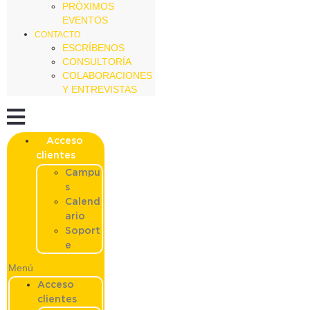
PRÓXIMOS
EVENTOS
CONTACTO
ESCRÍBENOS
CONSULTORÍA
COLABORACIONES
Y ENTREVISTAS
Acceso
clientes
Campu
s
Calend
ario
Soport
e
Menú
Acceso
clientes