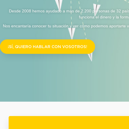
Desde 2008 hemos ayudado a más de 2.200 personas de 32 país
funciona el dinero y la for
Nos encantaría conocer tu situación y ver cómo podemos aportarte va
¡SÍ, QUIERO HABLAR CON VOSOTROS!